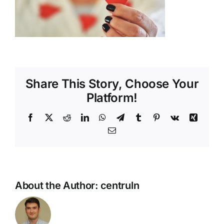
Shop
Tratamente naturale
Iubim fructele
Share This Story, Choose Your
Platform!
Facebook
X
Reddit
LinkedIn
WhatsApp
Telegram
Tumblr
Pinterest
Vk
Xing
Email
About the Author:
centruln