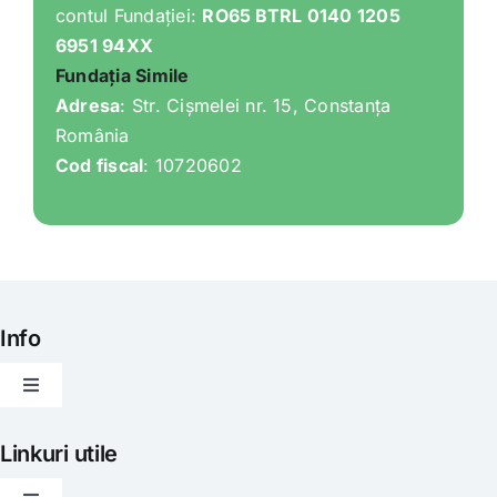
contul Fundației:
RO65 BTRL 0140 1205
6951 94XX
Fundația Simile
Adresa
: Str. Cișmelei nr. 15, Constanța
România
Cod fiscal
: 10720602
Info
Toggle
Navigation
Articole
Linkuri utile