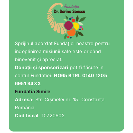
Sprijinul acordat Fundației noastre pentru
îndeplinirea misiunii sale este oricând
binevenit și apreciat.
Donații și sponsorizări
pot fi făcute în
contul Fundației:
RO65 BTRL 0140 1205
6951 94XX
Fundația Simile
Adresa
: Str. Cișmelei nr. 15, Constanța
România
Cod fiscal
: 10720602