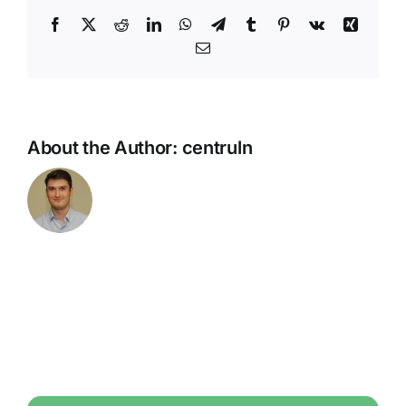
Facebook
X
Reddit
LinkedIn
WhatsApp
Telegram
Tumblr
Pinterest
Vk
Xing
Email
About the Author:
centruln