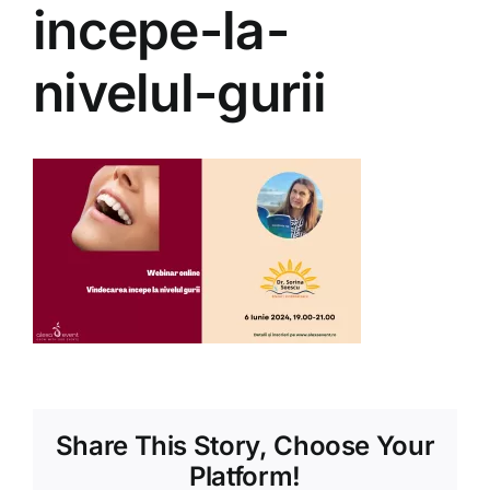
Shop
incepe-la-
nivelul-gurii
Tratamente naturale
Iubim fructele
Share This Story, Choose Your
Platform!