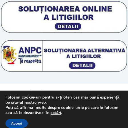
Scoala „Sanatate 5D”
Termeni si conditii
Tratamente naturale
Politica cookie
© 2011 – [year] Fundatia Simile. Toate drepturile
Folosim cookie-uri pentru a-ți oferi cea mai bună experiență
rezervate.
pe site-ul nostru web.
Poți să afli mai multe despre cookie-urile pe care le folosim
sau să le dezactivezi în
setări
.
Realizat cu
de
WebMediaTechnology
–
Accept
Webdesign Constanta