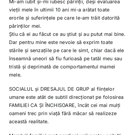
Mi-am iubit și-mi iubesc părinții, deși evaluarea
vieții mele în ultimii 10 ani mi-a arătat toate
erorile și suferințele pe care le-am trăit datorită
părinților mei.
Știu că ei au făcut ce au știut și au putut mai bine.
Dar pentru mine este nevoie să exprim toate
stările și senzațiile pe care le simt, chiar dacă ele
înseamnă uneori să fiu furioasă pe tatăl meu sau
tristă și deprimată de comportamentul mamei
mele.
SOCIALUL și DRESAJUL DE GRUP al ființelor
umane este atât de subtil direcționat pe folosirea
FAMILIEI CA ȘI ÎNCHISOARE, încât cei mai mulți
oameni trec prin viață fără măcar să realizeze
această realitate.