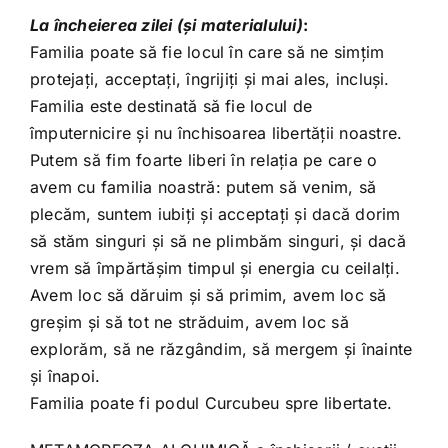
La încheierea zilei (și materialului)
:
Familia poate să fie locul în care să ne simțim
protejați, acceptați, îngrijiți și mai ales, incluși.
Familia este destinată să fie locul de
împuternicire și nu închisoarea libertății noastre.
Putem să fim foarte liberi în relația pe care o
avem cu familia noastră: putem să venim, să
plecăm, suntem iubiți și acceptați și dacă dorim
să stăm singuri și să ne plimbăm singuri, și dacă
vrem să împărtășim timpul și energia cu ceilalți.
Avem loc să dăruim și să primim, avem loc să
greșim și să tot ne străduim, avem loc să
explorăm, să ne răzgândim, să mergem și înainte
și înapoi.
Familia poate fi podul Curcubeu spre libertate.