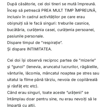
După căsătorie, cei doi tineri se mută împreună.
Încep să petreacă PREA MULT TIMP ÎMPREUNĂ,
inclusiv în cadrul activităților pe care erau
obișnuiți să le facă singuri: treburile casnice,
bucătăria, curățenia casei, curățenia persoanei,
pasiunile personale.
Dispare timpul de ”respirație”.
Și dispare INTIMITATEA.
Cei doi își observă reciproc partea de ”mizerie”
și ”gunoi” (lenevia, aruncatul lucrurilor, râgâielile,
vânturile, lăcomia, mâncatul noaptea pe stres sau
uitatul la filme până târziu, nevoia de copilăreală
și răsfăț etc etc).
Când erau singuri, toate aceste ”urâțenii” se
întâmplau doar pentru sine, nu erau nevoiți să le
împartă cu alții.