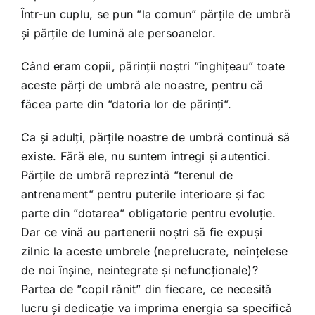
Într-un cuplu, se pun ”la comun” părțile de umbră
și părțile de lumină ale persoanelor.
Când eram copii, părinții noștri ”înghițeau” toate
aceste părți de umbră ale noastre, pentru că
făcea parte din ”datoria lor de părinți”.
Ca și adulți, părțile noastre de umbră continuă să
existe. Fără ele, nu suntem întregi și autentici.
Părțile de umbră reprezintă ”terenul de
antrenament” pentru puterile interioare și fac
parte din ”dotarea” obligatorie pentru evoluție.
Dar ce vină au partenerii noștri să fie expuși
zilnic la aceste umbrele (neprelucrate, neînțelese
de noi înșine, neintegrate și nefuncționale)?
Partea de ”copil rănit” din fiecare, ce necesită
lucru și dedicație va imprima energia sa specifică