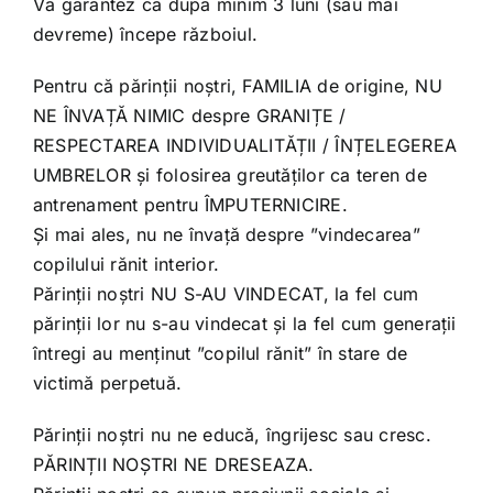
Vă garantez că după minim 3 luni (sau mai
devreme) începe războiul.
Pentru că părinții noștri, FAMILIA de origine, NU
NE ÎNVAȚĂ NIMIC despre GRANIȚE /
RESPECTAREA INDIVIDUALITĂȚII / ÎNȚELEGEREA
UMBRELOR și folosirea greutăților ca teren de
antrenament pentru ÎMPUTERNICIRE.
Și mai ales, nu ne învață despre ”vindecarea”
copilului rănit interior.
Părinții noștri NU S-AU VINDECAT, la fel cum
părinții lor nu s-au vindecat și la fel cum generații
întregi au menținut ”copilul rănit” în stare de
victimă perpetuă.
Părinții noștri nu ne educă, îngrijesc sau cresc.
PĂRINȚII NOȘTRI NE DRESEAZA.