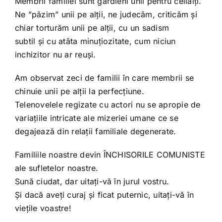
Membrii familiei sunt gardieni unii pentru ceilalți.
Ne ”păzim” unii pe alții, ne judecăm, criticăm și
chiar torturăm unii pe alții, cu un sadism
subtil și cu atâta minuțiozitate, cum niciun
inchizitor nu ar reuși.
Am observat zeci de familii în care membrii se
chinuie unii pe alții la perfecțiune.
Telenovelele regizate cu actori nu se apropie de
variațiile intricate ale mizeriei umane ce se
degajează din relații familiale degenerate.
Familiile noastre devin ÎNCHISORILE COMUNISTE
ale sufletelor noastre.
Sună ciudat, dar uitați-vă în jurul vostru.
Și dacă aveți curaj și ficat puternic, uitați-vă în
viețile voastre!