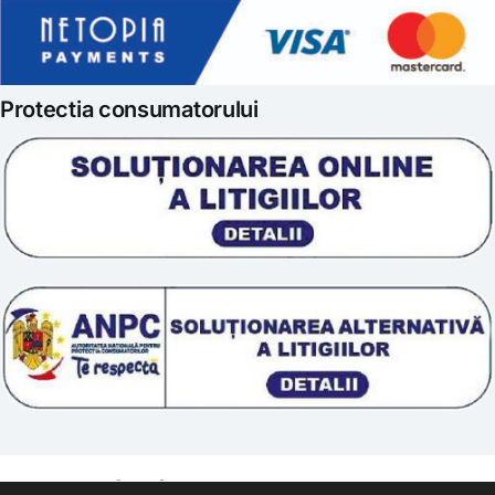
Politica de retur
Iubim fructele
Protectia consumatorului
Prelucrarea datelor
Scoala „Sanatate 5D”
Termeni si conditii
Tratamente naturale
Politica cookie
© 2011 – [year] Fundatia Simile. Toate drepturile