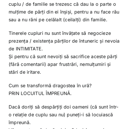
cuplu / de familie se trezesc că dau la o parte o
mulțime de părți din ei înșiși, pentru a nu face rău
sau a nu răni pe celălalt (ceilalți) din familie.
Tinerele cupluri nu sunt învățate să negocieze
prezența / existența părților de întuneric și nevoia
de INTIMITATE.
Și pentru că sunt nevoiți să sacrifice aceste părți
(fără comentarii) apar frustrări, nemulțumiri și
stări de iritare.
Cum se transformă dragostea în ură?
PRIN LOCUITUL ÎMPREUNĂ.
Dacă doriți să despărțiți doi oameni (că sunt într-
o relație de cuplu sau nu) puneți-i să locuiască
împreună.