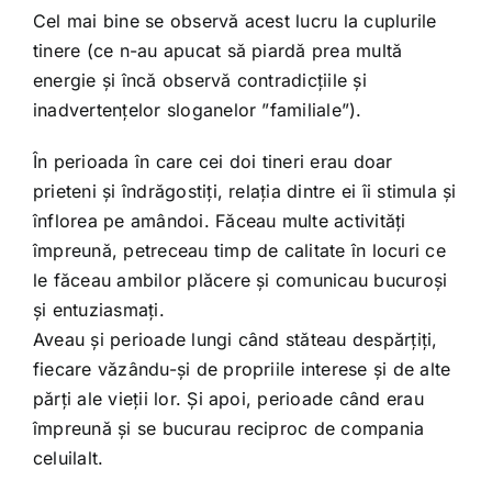
Cel mai bine se observă acest lucru la cuplurile
tinere (ce n-au apucat să piardă prea multă
energie și încă observă contradicțiile și
inadvertențelor sloganelor ”familiale”).
În perioada în care cei doi tineri erau doar
prieteni și îndrăgostiți, relația dintre ei îi stimula și
înflorea pe amândoi. Făceau multe activități
împreună, petreceau timp de calitate în locuri ce
le făceau ambilor plăcere și comunicau bucuroși
și entuziasmați.
Aveau și perioade lungi când stăteau despărțiți,
fiecare văzându-și de propriile interese și de alte
părți ale vieții lor. Și apoi, perioade când erau
împreună și se bucurau reciproc de compania
celuilalt.