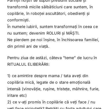
Părinții noștri se supun presiunii sociale și
transformă micile sălbăticiuni care suntem, în
copilărie, în roboței ascultători, obedienți și
conformiști.
În numele iubirii, suntem transformați în ceea ce
nu suntem; devenim ROLURI și MĂȘTI.
Ne pierdem pe noi înșine, în închisoarea familiei,
din primii ani de viață.
Pentru ziua de astăzi, câteva ”teme” de lucru în
RITUALUL ELIBERĂRII:
1) ce amintire despre mama / tata aveți din
copilăria mică, legate de o stare emoțională
intensă (vinovăție, rușine, tristețe, mâhnire, furie,
iritare etc)
2) ce v-ați promis în copilărie că veți face / nu
veți face niciodată? Retrăiți cu forța adultului care