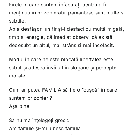
Shop
Firele în care suntem înfășurați pentru a fi
menținuți în prizonieratul pământesc sunt multe și
subtile.
Tratamente naturale
Abia desfășori un fir și-l desfaci cu multă migală,
timp și energie, că imediat observi că există
Iubim fructele
dedesubt un altul, mai strâns și mai încolăcit.
Modul în care ne este blocată libertatea este
subtil și adesea învăluit în slogane și percepte
morale.
Cum ar putea FAMILIA să fie o ”cușcă” în care
suntem prizonieri?
Așa bine.
Să nu mă înțelegeți greșit.
Am familie și-mi iubesc familia.