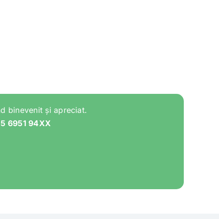
d binevenit și apreciat.
05 6951 94XX