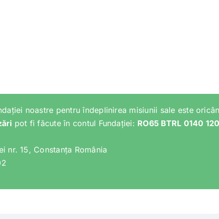
ndației noastre pentru îndeplinirea misiunii sale este oricân
zări
pot fi făcute în contul Fundației:
RO65 BTRL 0140 12
lei nr. 15, Constanța România
02