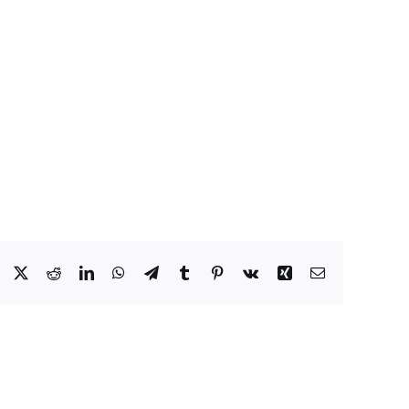
Facebook
X
Reddit
LinkedIn
WhatsApp
Telegram
Tumblr
Pinterest
Vk
Xing
Email