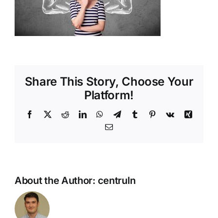
Shop
Tratamente naturale
Iubim fructele
Share This Story, Choose Your
Platform!
Facebook
X
Reddit
LinkedIn
WhatsApp
Telegram
Tumblr
Pinterest
Vk
Xing
Email
About the Author:
centruln