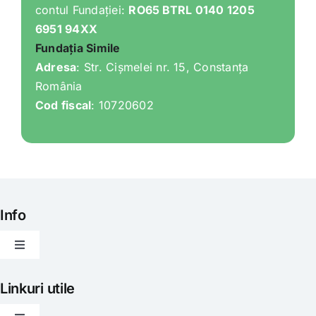
contul Fundației:
RO65 BTRL 0140 1205
6951 94XX
Fundația Simile
Adresa
: Str. Cișmelei nr. 15, Constanța
România
Cod fiscal
: 10720602
Info
Toggle
Navigation
Articole
Linkuri utile