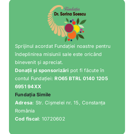
Sprijinul acordat Fundației noastre pentru
îndeplinirea misiunii sale este oricând
binevenit și apreciat.
Donații și sponsorizări
pot fi făcute în
contul Fundației:
RO65 BTRL 0140 1205
6951 94XX
Fundația Simile
Adresa
: Str. Cișmelei nr. 15, Constanța
România
Cod fiscal
: 10720602