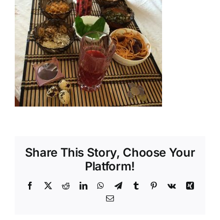
Shop
Tratamente naturale
Iubim fructele
Share This Story, Choose Your
Platform!
Facebook
X
Reddit
LinkedIn
WhatsApp
Telegram
Tumblr
Pinterest
Vk
Xing
Email