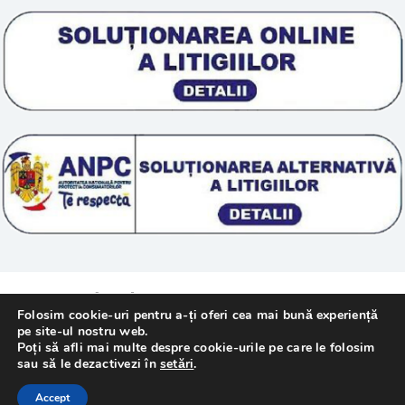
Scoala „Sanatate 5D”
Termeni si conditii
Tratamente naturale
Politica cookie
© 2011 – [year] Fundatia Simile. Toate drepturile
Folosim cookie-uri pentru a-ți oferi cea mai bună experiență
rezervate.
pe site-ul nostru web.
Poți să afli mai multe despre cookie-urile pe care le folosim
sau să le dezactivezi în
setări
.
Realizat cu
de
WebMediaTechnology
–
Accept
Webdesign Constanta