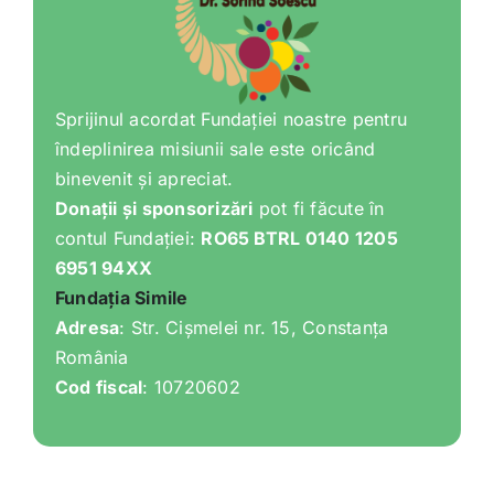
Sprijinul acordat Fundației noastre pentru
îndeplinirea misiunii sale este oricând
binevenit și apreciat.
Donații și sponsorizări
pot fi făcute în
contul Fundației:
RO65 BTRL 0140 1205
6951 94XX
Fundația Simile
Adresa
: Str. Cișmelei nr. 15, Constanța
România
Cod fiscal
: 10720602