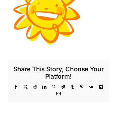
Shop
Tratamente naturale
Iubim fructele
Share This Story, Choose Your
Platform!
Facebook
X
Reddit
LinkedIn
WhatsApp
Telegram
Tumblr
Pinterest
Vk
Xing
Email