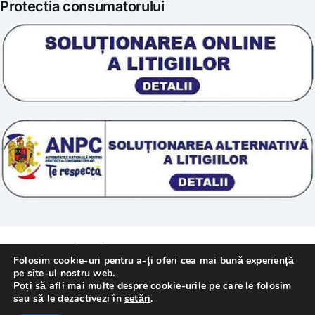
Protectia consumatorului
Prelucrarea datelor
Scoala „Sanatate 5D”
Termeni si conditii
Tratamente naturale
Politica cookie
© 2011 – [year] Fundatia Simile. Toate drepturile
Folosim cookie-uri pentru a-ți oferi cea mai bună experiență
rezervate.
pe site-ul nostru web.
Poți să afli mai multe despre cookie-urile pe care le folosim
sau să le dezactivezi în
setări
.
Realizat cu
de
WebMediaTechnology
–