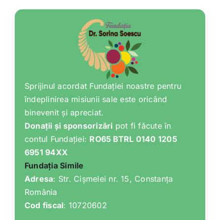
Shop
Tratamente naturale
Iubim fructele
Sprijinul acordat Fundației noastre pentru
îndeplinirea misiunii sale este oricând
binevenit și apreciat.
Donații și sponsorizări
pot fi făcute în
contul Fundației:
RO65 BTRL 0140 1205
6951 94XX
Fundația Simile
Adresa
: Str. Cișmelei nr. 15, Constanța
România
Cod fiscal
: 10720602