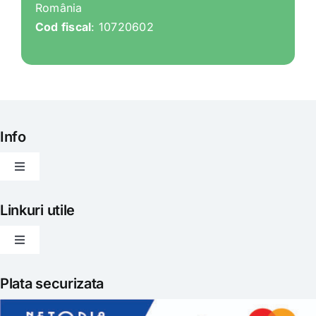
România
Cod fiscal
: 10720602
Info
Toggle
Navigation
Articole
Linkuri utile
Toggle
Evenimente
Navigation
Politica de livrare
Plata securizata
Gatit creativ