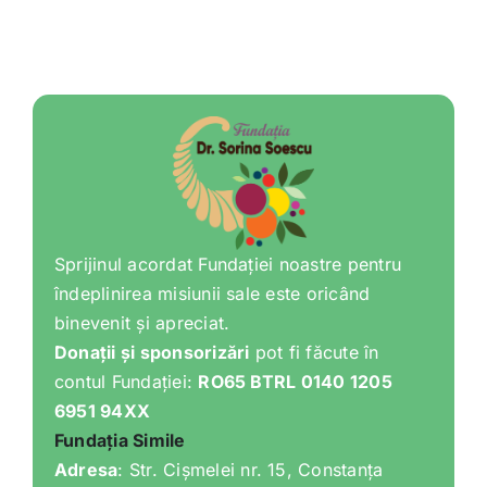
Shop
Tratamente naturale
Iubim fructele
Sprijinul acordat Fundației noastre pentru
îndeplinirea misiunii sale este oricând
binevenit și apreciat.
Donații și sponsorizări
pot fi făcute în
contul Fundației:
RO65 BTRL 0140 1205
6951 94XX
Fundația Simile
Adresa
: Str. Cișmelei nr. 15, Constanța