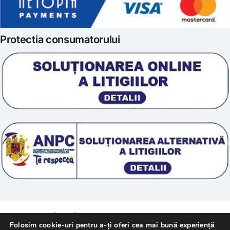
Politica de retur
Iubim fructele
Protectia consumatorului
Prelucrarea datelor
Scoala „Sanatate 5D”
Termeni si conditii
Tratamente naturale
Politica cookie
© 2011 – [year] Fundatia Simile. Toate drepturile
Folosim cookie-uri pentru a-ți oferi cea mai bună experiență
rezervate.