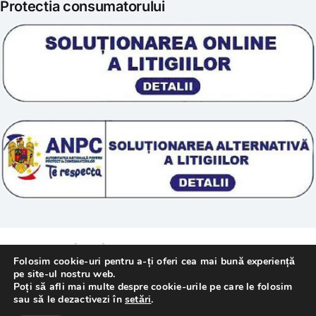
Protectia consumatorului
Prelucrarea datelor
Scoala „Sanatate 5D”
Termeni si conditii
Tratamente naturale
Politica cookie
© 2011 – [year] Fundatia Simile. Toate drepturile
Folosim cookie-uri pentru a-ți oferi cea mai bună experiență
rezervate.
pe site-ul nostru web.
Poți să afli mai multe despre cookie-urile pe care le folosim
sau să le dezactivezi în
setări
.
Realizat cu
de
WebMediaTechnology
–