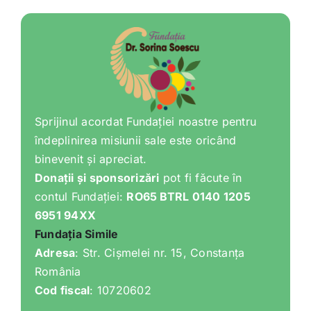
Shop
Tratamente naturale
Iubim fructele
Sprijinul acordat Fundației noastre pentru
îndeplinirea misiunii sale este oricând
binevenit și apreciat.
Donații și sponsorizări
pot fi făcute în
contul Fundației:
RO65 BTRL 0140 1205
6951 94XX
Fundația Simile
Adresa
: Str. Cișmelei nr. 15, Constanța
România
Cod fiscal
: 10720602