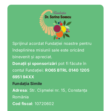
Shop
Tratamente naturale
Iubim fructele
Sprijinul acordat Fundației noastre pentru
îndeplinirea misiunii sale este oricând
binevenit și apreciat.
Donații și sponsorizări
pot fi făcute în
contul Fundației:
RO65 BTRL 0140 1205
6951 94XX
Fundația Simile
Adresa
: Str. Cișmelei nr. 15, Constanța
România
Cod fiscal
: 10720602