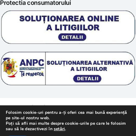
Protectia consumatorului
Prelucrarea datelor
Scoala „Sanatate 5D”
Termeni si conditii
Tratamente naturale
Politica cookie
© 2011 – [year] Fundatia Simile. Toate drepturile
Folosim cookie-uri pentru a-ți oferi cea mai bună experiență
rezervate.
pe site-ul nostru web.
Poți să afli mai multe despre cookie-urile pe care le folosim
sau să le dezactivezi în
setări
.
Realizat cu
de
WebMediaTechnology
–