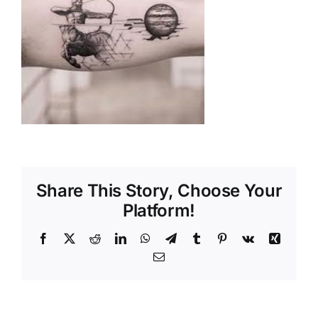
Shop
Tratamente naturale
Iubim fructele
Share This Story, Choose Your
Platform!
Facebook
X
Reddit
LinkedIn
WhatsApp
Telegram
Tumblr
Pinterest
Vk
Xing
Email