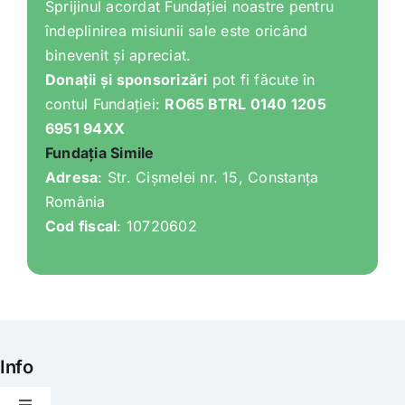
Sprijinul acordat Fundației noastre pentru
îndeplinirea misiunii sale este oricând
binevenit și apreciat.
Donații și sponsorizări
pot fi făcute în
contul Fundației:
RO65 BTRL 0140 1205
6951 94XX
Fundația Simile
Adresa
: Str. Cișmelei nr. 15, Constanța
România
Cod fiscal
: 10720602
Info