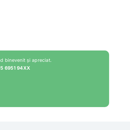
d binevenit și apreciat.
05 6951 94XX