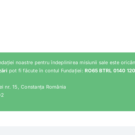
ndației noastre pentru îndeplinirea misiunii sale este oricân
zări
pot fi făcute în contul Fundației:
RO65 BTRL 0140 12
lei nr. 15, Constanța România
02