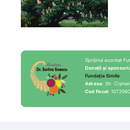
Sprijinul acordat Fu
Donații și sponsori
Fundația Simile
Adresa
: Str. Cișme
Cod fiscal
: 107206