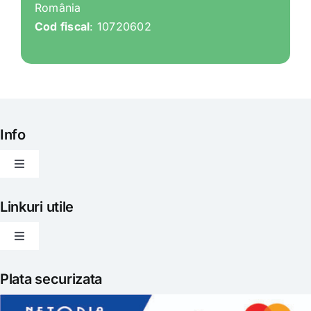
România
Cod fiscal
: 10720602
Info
Toggle
Navigation
Articole
Linkuri utile
Toggle
Evenimente
Navigation
Politica de livrare
Plata securizata
Gatit creativ