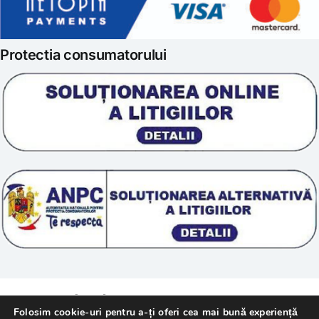
Politica de retur
Iubim fructele
Protectia consumatorului
Prelucrarea datelor
Scoala „Sanatate 5D”
Termeni si conditii
Tratamente naturale
Politica cookie
© 2011 – [year] Fundatia Simile. Toate drepturile
Folosim cookie-uri pentru a-ți oferi cea mai bună experiență
rezervate.