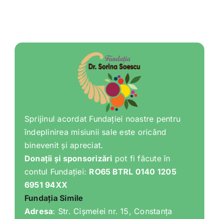
Shop
Tratamente naturale
Iubim fructele
Sprijinul acordat Fundației noastre pentru
îndeplinirea misiunii sale este oricând
binevenit și apreciat.
Donații și sponsorizări
pot fi făcute în
contul Fundației:
RO65 BTRL 0140 1205
6951 94XX
Fundația Simile
Adresa
: Str. Cișmelei nr. 15, Constanța