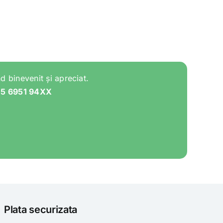
d binevenit și apreciat.
05 6951 94XX
Plata securizata