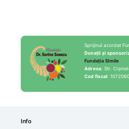
Sprijinul acordat Fu
Donații și sponsori
Fundația Simile
Adresa
: Str. Cișme
Cod fiscal
: 107206
Info