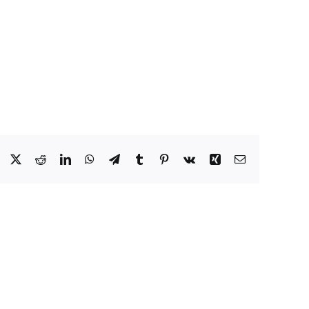
Facebook
X
Reddit
LinkedIn
WhatsApp
Telegram
Tumblr
Pinterest
Vk
Xing
Email