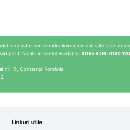
ndației noastre pentru îndeplinirea misiunii sale este oricân
zări
pot fi făcute în contul Fundației:
RO65 BTRL 0140 12
lei nr. 15, Constanța România
02
Linkuri utile