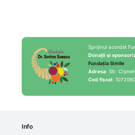
Sprijinul acordat Fu
Donații și sponsori
Fundația Simile
Adresa
: Str. Cișme
Cod fiscal
: 107206
Info