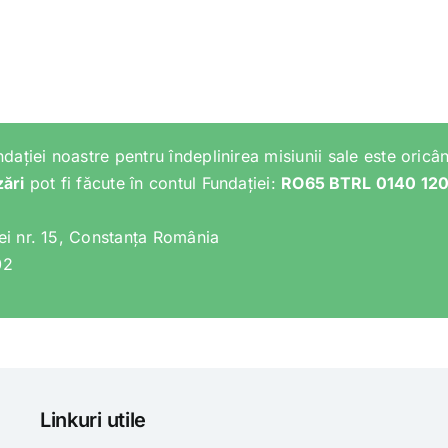
ndației noastre pentru îndeplinirea misiunii sale este oricân
zări
pot fi făcute în contul Fundației:
RO65 BTRL 0140 12
lei nr. 15, Constanța România
02
Linkuri utile