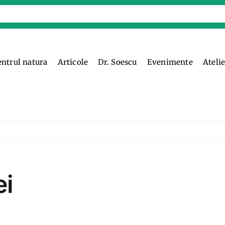
entrul natura
Articole
Dr. Soescu
Evenimente
Ateli
ei