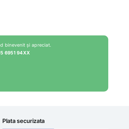
d binevenit și apreciat.
05 6951 94XX
Plata securizata