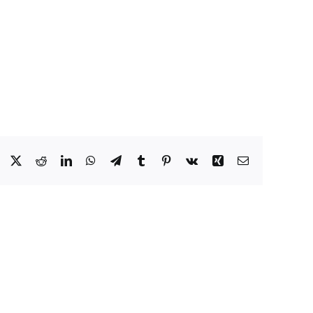
Facebook
X
Reddit
LinkedIn
WhatsApp
Telegram
Tumblr
Pinterest
Vk
Xing
Email