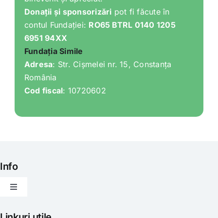
Donații și sponsorizări
pot fi făcute în
contul Fundației:
RO65 BTRL 0140 1205
6951 94XX
Fundația Simile
Adresa
: Str. Cișmelei nr. 15, Constanța
România
Cod fiscal
: 10720602
Info
Toggle
Navigation
Articole
Linkuri utile