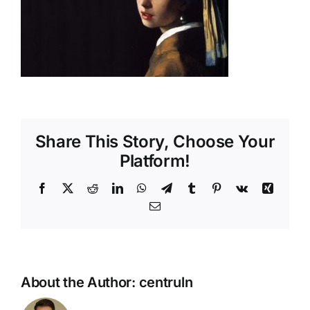
Shop
Tratamente naturale
Iubim fructele
Share This Story, Choose Your
Platform!
Facebook
X
Reddit
LinkedIn
WhatsApp
Telegram
Tumblr
Pinterest
Vk
Xing
Email
About the Author:
centruln