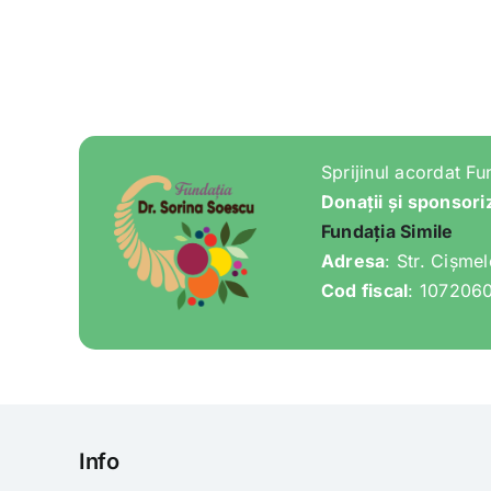
Sprijinul acordat Fu
Donații și sponsori
Fundația Simile
Adresa
: Str. Cișme
Cod fiscal
: 107206
Info