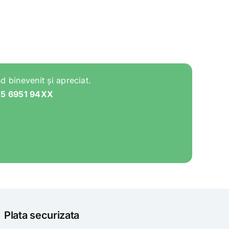
d binevenit și apreciat.
05 6951 94XX
Plata securizata