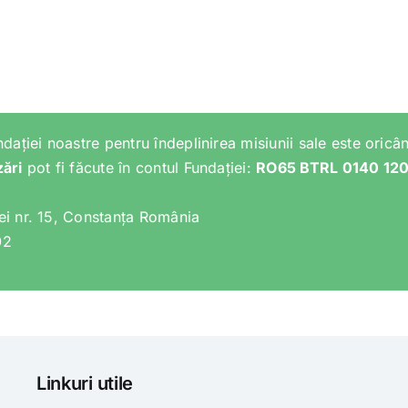
ndației noastre pentru îndeplinirea misiunii sale este oricân
zări
pot fi făcute în contul Fundației:
RO65 BTRL 0140 12
lei nr. 15, Constanța România
02
Linkuri utile