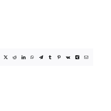
Facebook
X
Reddit
LinkedIn
WhatsApp
Telegram
Tumblr
Pinterest
Vk
Xing
Email