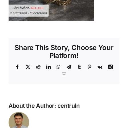
Shop
Tratamente naturale
Iubim fructele
Share This Story, Choose Your
Platform!
Facebook
X
Reddit
LinkedIn
WhatsApp
Telegram
Tumblr
Pinterest
Vk
Xing
Email
About the Author:
centruln