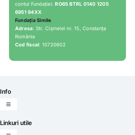
contul Fundației:
RO65 BTRL 0140 1205
6951 94XX
Fundația Simile
Adresa
: Str. Cișmelei nr. 15, Constanța
România
Cod fiscal
: 10720602
Info
Toggle
Navigation
Articole
Linkuri utile