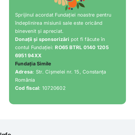
Sprijinul acordat Fundației noastre pentru
îndeplinirea misiunii sale este oricând
binevenit și apreciat.
Donații și sponsorizări
pot fi făcute în
contul Fundației:
RO65 BTRL 0140 1205
6951 94XX
Fundația Simile
Adresa
: Str. Cișmelei nr. 15, Constanța
România
Cod fiscal
: 10720602
Info