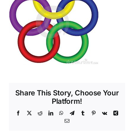
Shop
Tratamente naturale
Iubim fructele
Share This Story, Choose Your
Platform!
Facebook
X
Reddit
LinkedIn
WhatsApp
Telegram
Tumblr
Pinterest
Vk
Xing
Email