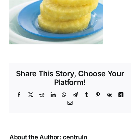
Shop
Tratamente naturale
Iubim fructele
Share This Story, Choose Your
Platform!
Facebook
X
Reddit
LinkedIn
WhatsApp
Telegram
Tumblr
Pinterest
Vk
Xing
Email
About the Author:
centruln