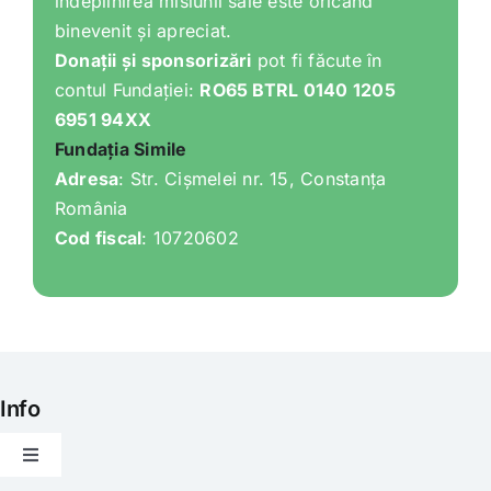
îndeplinirea misiunii sale este oricând
binevenit și apreciat.
Donații și sponsorizări
pot fi făcute în
contul Fundației:
RO65 BTRL 0140 1205
6951 94XX
Fundația Simile
Adresa
: Str. Cișmelei nr. 15, Constanța
România
Cod fiscal
: 10720602
Info
Toggle
Navigation