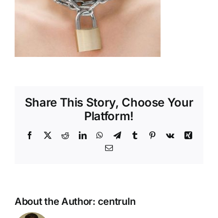
Shop
Tratamente naturale
Iubim fructele
Share This Story, Choose Your
Platform!
Facebook
X
Reddit
LinkedIn
WhatsApp
Telegram
Tumblr
Pinterest
Vk
Xing
Email
About the Author:
centruln