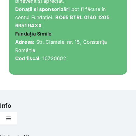
binevenit și apreciat.
Donații și sponsorizări
pot fi făcute în
contul Fundației:
RO65 BTRL 0140 1205
6951 94XX
Fundația Simile
Adresa
: Str. Cișmelei nr. 15, Constanța
România
Cod fiscal
: 10720602
Info
Toggle
Navigation
Articole