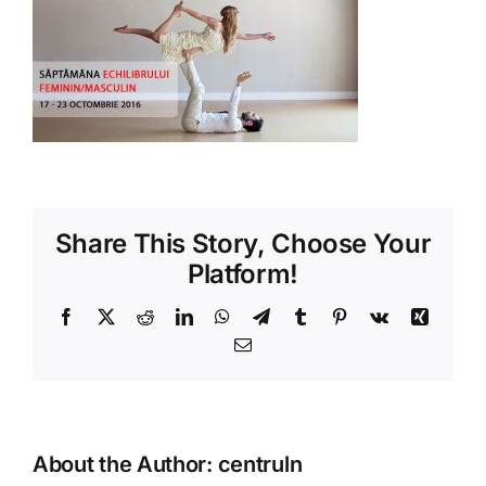
Shop
Tratamente naturale
Iubim fructele
Share This Story, Choose Your
Platform!
Facebook
X
Reddit
LinkedIn
WhatsApp
Telegram
Tumblr
Pinterest
Vk
Xing
Email
About the Author:
centruln