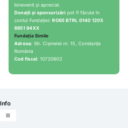
binevenit și apreciat.
Donații și sponsorizări
pot fi făcute în
contul Fundației:
RO65 BTRL 0140 1205
6951 94XX
Fundația Simile
Adresa
: Str. Cișmelei nr. 15, Constanța
România
Cod fiscal
: 10720602
Info
Toggle
Navigation