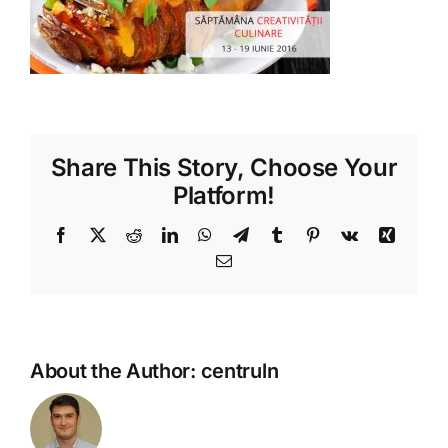
Shop
Tratamente naturale
Iubim fructele
Share This Story, Choose Your
Platform!
Facebook
X
Reddit
LinkedIn
WhatsApp
Telegram
Tumblr
Pinterest
Vk
Xing
Email
About the Author:
centruln