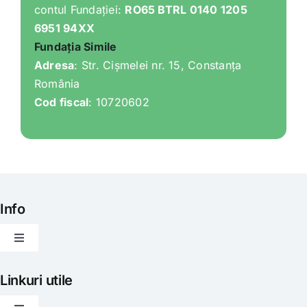
contul Fundației:
RO65 BTRL 0140 1205
6951 94XX
Fundația Simile
Adresa
: Str. Cișmelei nr. 15, Constanța
România
Cod fiscal
: 10720602
Info
Toggle
Navigation
Articole
Linkuri utile