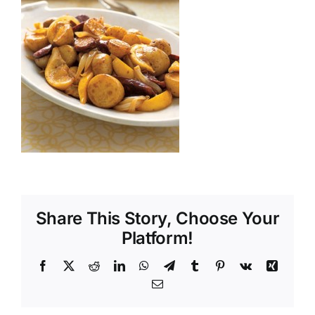
Shop
Tratamente naturale
Iubim fructele
Share This Story, Choose Your
Platform!
Facebook
X
Reddit
LinkedIn
WhatsApp
Telegram
Tumblr
Pinterest
Vk
Xing
Email