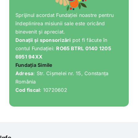
Sprijinul acordat Fundației noastre pentru
îndeplinirea misiunii sale este oricând
binevenit și apreciat.
Donații și sponsorizări
pot fi făcute în
contul Fundației:
RO65 BTRL 0140 1205
6951 94XX
Fundația Simile
Adresa
: Str. Cișmelei nr. 15, Constanța
România
Cod fiscal
: 10720602
Info