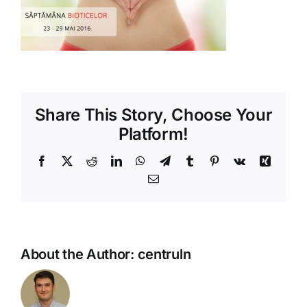
Shop
Tratamente naturale
Iubim fructele
Share This Story, Choose Your
Platform!
Facebook
X
Reddit
LinkedIn
WhatsApp
Telegram
Tumblr
Pinterest
Vk
Xing
Email
About the Author:
centruln