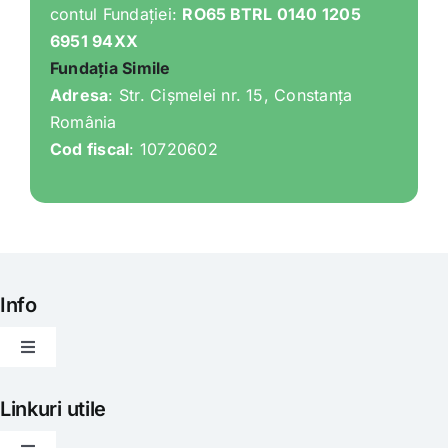
contul Fundației:
RO65 BTRL 0140 1205
6951 94XX
Fundația Simile
Adresa
: Str. Cișmelei nr. 15, Constanța
România
Cod fiscal
: 10720602
Info
Toggle
Navigation
Articole
Linkuri utile