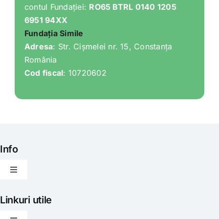
contul Fundației:
RO65 BTRL 0140 1205
6951 94XX
Fundația Simile
Adresa
: Str. Cișmelei nr. 15, Constanța
România
Cod fiscal
: 10720602
Info
Toggle
Navigation
Articole
Linkuri utile