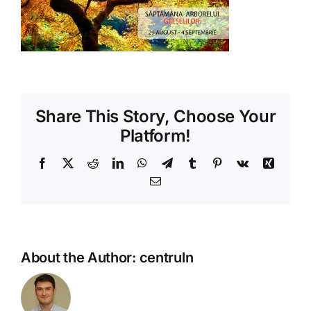
Shop
Tratamente naturale
Iubim fructele
Share This Story, Choose Your
Platform!
Facebook
X
Reddit
LinkedIn
WhatsApp
Telegram
Tumblr
Pinterest
Vk
Xing
Email
About the Author:
centruln