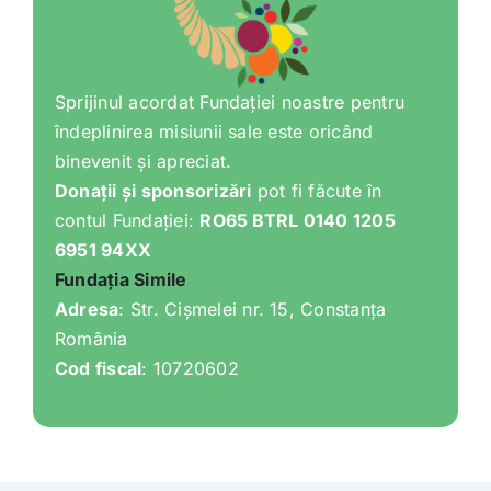
Sprijinul acordat Fundației noastre pentru
îndeplinirea misiunii sale este oricând
binevenit și apreciat.
Donații și sponsorizări
pot fi făcute în
contul Fundației:
RO65 BTRL 0140 1205
6951 94XX
Fundația Simile
Adresa
: Str. Cișmelei nr. 15, Constanța
România
Cod fiscal
: 10720602