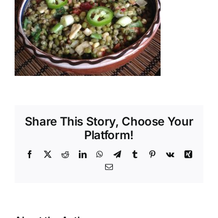
Shop
Tratamente naturale
Iubim fructele
Share This Story, Choose Your
Platform!
Facebook
X
Reddit
LinkedIn
WhatsApp
Telegram
Tumblr
Pinterest
Vk
Xing
Email