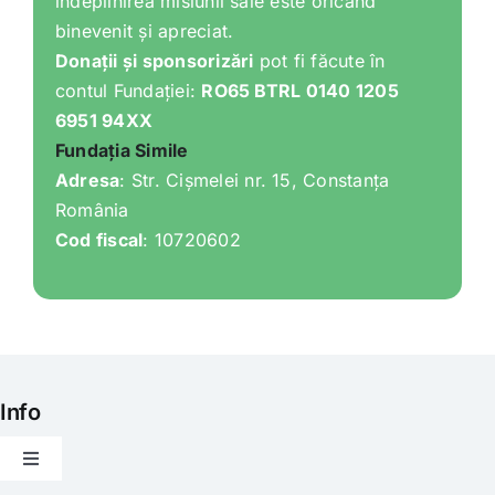
îndeplinirea misiunii sale este oricând
binevenit și apreciat.
Donații și sponsorizări
pot fi făcute în
contul Fundației:
RO65 BTRL 0140 1205
6951 94XX
Fundația Simile
Adresa
: Str. Cișmelei nr. 15, Constanța
România
Cod fiscal
: 10720602
Info
Toggle
Navigation