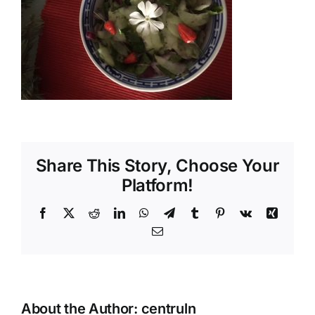
Shop
Tratamente naturale
Iubim fructele
Share This Story, Choose Your
Platform!
Facebook
X
Reddit
LinkedIn
WhatsApp
Telegram
Tumblr
Pinterest
Vk
Xing
Email
About the Author:
centruln