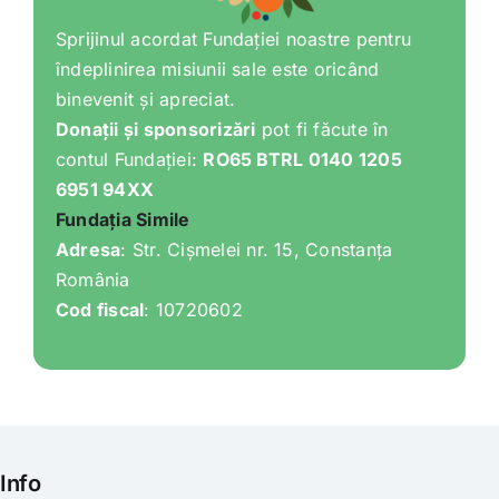
Sprijinul acordat Fundației noastre pentru
îndeplinirea misiunii sale este oricând
binevenit și apreciat.
Donații și sponsorizări
pot fi făcute în
contul Fundației:
RO65 BTRL 0140 1205
6951 94XX
Fundația Simile
Adresa
: Str. Cișmelei nr. 15, Constanța
România
Cod fiscal
: 10720602
Info