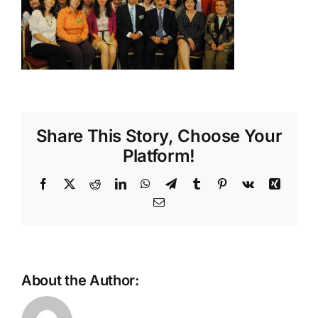
Shop
Tratamente naturale
Iubim fructele
Share This Story, Choose Your
Platform!
Facebook
X
Reddit
LinkedIn
WhatsApp
Telegram
Tumblr
Pinterest
Vk
Xing
Email
About the Author: