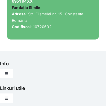
6951 94XX
Fundația Simile
Adresa
: Str. Cișmelei nr. 15, Constanța
România
Cod fiscal
: 10720602
Info
Toggle
Navigation
Articole
Linkuri utile
Toggle
Evenimente
Navigation