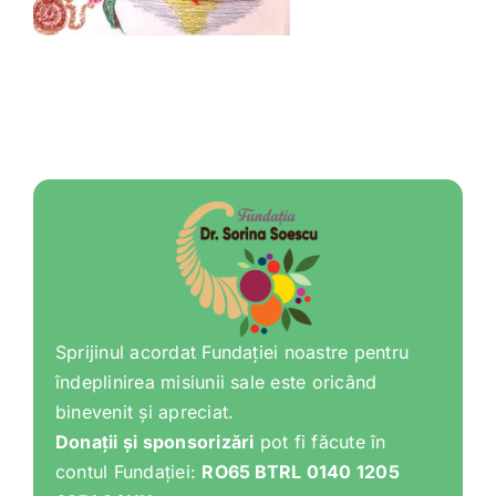
Shop
Tratamente naturale
Iubim fructele
Sprijinul acordat Fundației noastre pentru
îndeplinirea misiunii sale este oricând
binevenit și apreciat.
Donații și sponsorizări
pot fi făcute în
contul Fundației:
RO65 BTRL 0140 1205