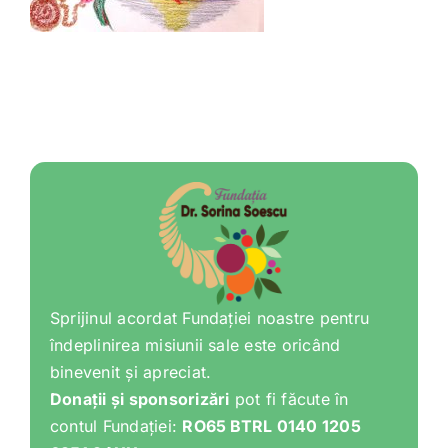
Shop
Tratamente naturale
Iubim fructele
Sprijinul acordat Fundației noastre pentru
îndeplinirea misiunii sale este oricând
binevenit și apreciat.
Donații și sponsorizări
pot fi făcute în
contul Fundației:
RO65 BTRL 0140 1205