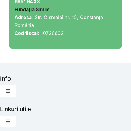
6951 94XX
Fundația Simile
Adresa
: Str. Cișmelei nr. 15, Constanța
România
Cod fiscal
: 10720602
Info
Toggle
Navigation
Articole
Linkuri utile
Toggle
Evenimente
Navigation