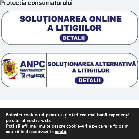
Protectia consumatorului
Prelucrarea datelor
Scoala „Sanatate 5D”
Termeni si conditii
Tratamente naturale
Politica cookie
© 2011 – [year] Fundatia Simile. Toate drepturile
Folosim cookie-uri pentru a-ți oferi cea mai bună experiență
rezervate.
pe site-ul nostru web.
Poți să afli mai multe despre cookie-urile pe care le folosim
sau să le dezactivezi în
setări
.
Realizat cu
de
WebMediaTechnology
–