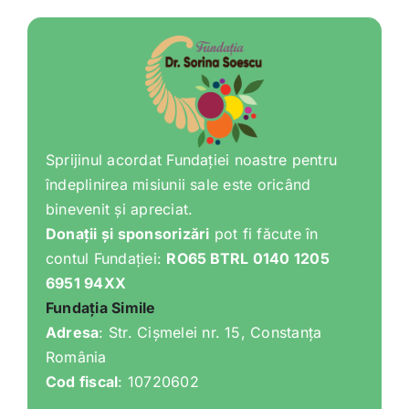
Shop
Tratamente naturale
Iubim fructele
Sprijinul acordat Fundației noastre pentru
îndeplinirea misiunii sale este oricând
binevenit și apreciat.
Donații și sponsorizări
pot fi făcute în
contul Fundației:
RO65 BTRL 0140 1205
6951 94XX
Fundația Simile
Adresa
: Str. Cișmelei nr. 15, Constanța
România
Cod fiscal
: 10720602