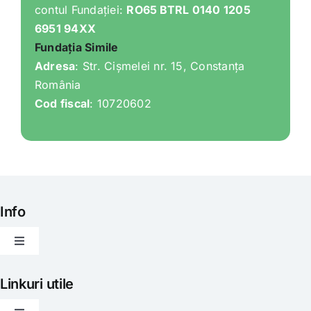
contul Fundației:
RO65 BTRL 0140 1205
6951 94XX
Fundația Simile
Adresa
: Str. Cișmelei nr. 15, Constanța
România
Cod fiscal
: 10720602
Info
Toggle
Navigation
Articole
Linkuri utile