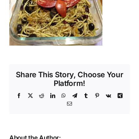
Shop
Tratamente naturale
Iubim fructele
Share This Story, Choose Your
Platform!
Facebook
X
Reddit
LinkedIn
WhatsApp
Telegram
Tumblr
Pinterest
Vk
Xing
Email
About the Author: