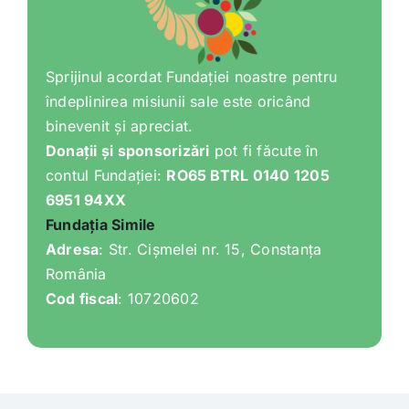
Sprijinul acordat Fundației noastre pentru
îndeplinirea misiunii sale este oricând
binevenit și apreciat.
Donații și sponsorizări
pot fi făcute în
contul Fundației:
RO65 BTRL 0140 1205
6951 94XX
Fundația Simile
Adresa
: Str. Cișmelei nr. 15, Constanța
România
Cod fiscal
: 10720602