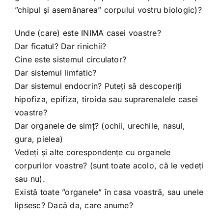
”chipul și asemănarea” corpului vostru biologic)?
Unde (care) este INIMA casei voastre?
Dar ficatul? Dar rinichii?
Cine este sistemul circulator?
Dar sistemul limfatic?
Dar sistemul endocrin? Puteți să descoperiți
hipofiza, epifiza, tiroida sau suprarenalele casei
voastre?
Dar organele de simț? (ochii, urechile, nasul,
gura, pielea)
Vedeți și alte corespondențe cu organele
corpurilor voastre? (sunt toate acolo, că le vedeți
sau nu).
Există toate ”organele” în casa voastră, sau unele
lipsesc? Dacă da, care anume?