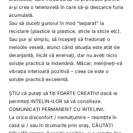
a-și crea o telenovelă în care să-și descarce furia
acumulată.
Sau să duceți gunoiul în mod ”separat” la
reciclare (plastice la plastice, sticle la sticle etc).
Sau pur și simplu, să începeți să fredonați o
melodie veselă, atunci când situația este atât de
deranjantă, încât vă enervați, dar nu aveți nicio
soluție practică la îndemână. Măcar, mențineți-vă
vibrația interioară pozitivă – ceea ce este o
soluție practică excelentă.
ȘTIU că puteți să fiți FOARTE CREATIVI dacă le
permiteți INTELIN-ILOR să vă consilieze.
COMUNICAȚI PERMANENT CU INTELINII.
La orice disconfort / nemulțumire – resimțite în
casă și / sau în drumurile prin oraș, CĂUTAȚI