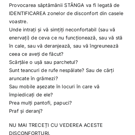
Provocarea săptămânii STÂNGA va fi legată de
IDENTIFICAREA zonelor de disconfort din casele
voastre.
Unde intrați și vă simțiți neconfortabil (sau vă
enervați) de ceva ce nu funcționează, sau vă stă
în cale, sau vă deranjează, sau vă îngreunează
ceea ce aveți de făcut?
Scârțâie o ușă sau parchetul?
Sunt teancuri de rufe nespălate? Sau de cărți
aruncate în grămezi?
Sau mobile așezate în locuri în care vă
împiedicați de ele?
Prea mulți pantofi, papuci?
Praf și deranj?
NU MAI TRECEȚI CU VEDEREA ACESTE
DISCONFORTURI.