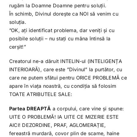
rugăm la Doamne Doamne pentru soluții.
În schimb, Divinul dorește ca NOI să venim cu
soluția.
”OK, ați identificat problema, dar veniți și cu
posibile soluții – nu stați cu mâna întinsă la
cerșit!”
Creatorul ne-a dăruit INTELIN-ul (INTELIGENȚA
INTERIOARĂ), care este ”Divinul” la purtător, cu
care ne putem sfătui pentru ORICE PROBLEMĂ ce
apare în viața noastră, cu condiția să folosim
TOATE ATRIBUTELE SALE:
Partea DREAPTĂ
a corpului, care vine și spune:
UITE O PROBLEMĂ! IA UITE CE MIZERIE ESTE
AICI! DEZORDINE, PRAF, AGLOMERAȚIE,
fereastră murdară, covor plin de scame, haine