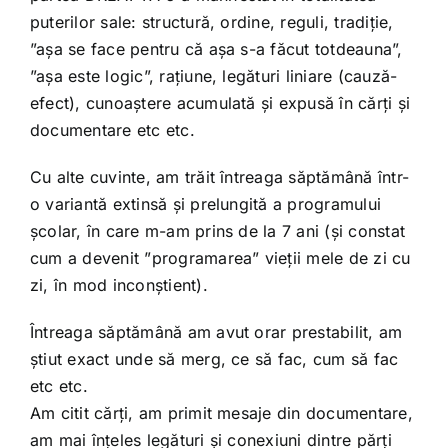
Shop
puterilor sale: structură, ordine, reguli, tradiție,
”așa se face pentru că așa s-a făcut totdeauna”,
Tratamente naturale
”așa este logic”, rațiune, legături liniare (cauză-
efect), cunoaștere acumulată și expusă în cărți și
documentare etc etc.
Iubim fructele
Cu alte cuvinte, am trăit întreaga săptămână într-
o variantă extinsă și prelungită a programului
școlar, în care m-am prins de la 7 ani (și constat
cum a devenit ”programarea” vieții mele de zi cu
zi, în mod inconștient).
Întreaga săptămână am avut orar prestabilit, am
știut exact unde să merg, ce să fac, cum să fac
etc etc.
Am citit cărți, am primit mesaje din documentare,
am mai înțeles legături și conexiuni dintre părți