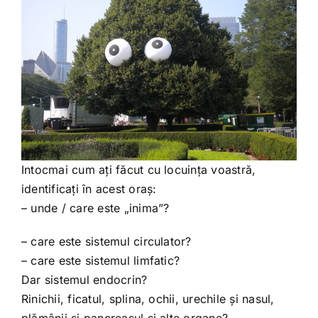
Intocmai cum ați făcut cu locuința voastră,
identificați în acest oraș:
– unde / care este „inima”?
– care este sistemul circulator?
– care este sistemul limfatic?
Dar sistemul endocrin?
Rinichii, ficatul, splina, ochii, urechile și nasul,
plămânii și pancreasul și alte organe?