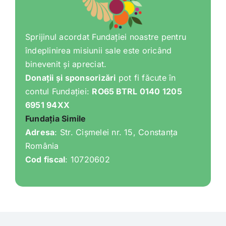
Sprijinul acordat Fundației noastre pentru
îndeplinirea misiunii sale este oricând
binevenit și apreciat.
Donații și sponsorizări
pot fi făcute în
contul Fundației:
RO65 BTRL 0140 1205
6951 94XX
Fundația Simile
Adresa
: Str. Cișmelei nr. 15, Constanța
România
Cod fiscal
: 10720602