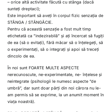
– orice altă activitate făcută cu stânga (dacă
sunteți dreptaci);
Este important să aveți în corpul fizic senzația de
STÂNGA / STÂNGĂCIE.
Pentru că această senzație a fost mult timp
etichetată ca ”indezirabilă” și ați încercat să fugiți
de ea (să o evitați), fără măcar să o înțelegeți, să
o experimentați, să o integrați și apoi să treceți
dincolo de ea.
În noi sunt FOARTE MULTE ASPECTE
nerecunoscute, ne-experimentate, ne- înțelese și
neintegrate (psihologii le numesc aspecte ”de
umbră”, dar sunt doar părți din noi cărora nu le-
am permis să se exprime, la un anumit moment în
viața noastră).