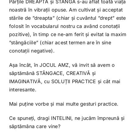
Părțile DREAPTĂ și STÂNGĂ s-au aflat toată viața
noastră în vibrații opuse. Am cultivat și acceptat
stările de ”dreapta” (chiar și cuvântul ”drept” este
folosit în vocabularul nostru ca având conotații
pozitive), în timp ce ne-am ferit și evitat la maxim
”stângăciile” (chiar acest termen are în sine
conotații negative).
Așa încât, în JOCUL AMZ, vă invit să avem o
săptămână STÂNGACE, CREATIVĂ și
IMAGINATIVĂ, cu SOLUȚII PRACTICE și cât mai
interesante.
Mai puține vorbe și mai multe gesturi practice.
Ce spuneți, dragi INTELINI, ne jucăm împreună și
săptămâna care vine?