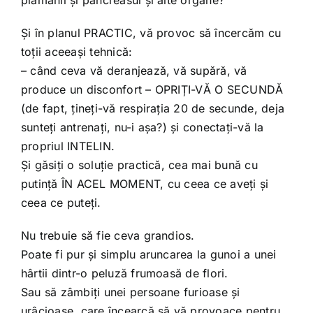
Și în planul PRACTIC, vă provoc să încercăm cu
toții aceeași tehnică:
– când ceva vă deranjează, vă supără, vă
produce un disconfort – OPRIȚI-VĂ O SECUNDĂ
(de fapt, țineți-vă respirația 20 de secunde, deja
sunteți antrenați, nu-i așa?) și conectați-vă la
propriul INTELIN.
Și găsiți o soluție practică, cea mai bună cu
putință ÎN ACEL MOMENT, cu ceea ce aveți și
ceea ce puteți.
Nu trebuie să fie ceva grandios.
Poate fi pur și simplu aruncarea la gunoi a unei
hârtii dintr-o peluză frumoasă de flori.
Sau să zâmbiți unei persoane furioase și
urâcioase, care încearcă să vă provoace pentru