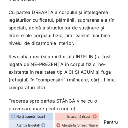
Cu partea DREAPTĂ a corpului și înțelegerea
legăturilor cu ficatul, plămânii, suprarenalele (în
special), adică a structurilor de susținere și
hrănire ale corpului fizic, am realizat mai bine
nivelul de dizarmonie interior.
Revelația mea (și a multor alți INTELINI) a fost
legată de NE-PREZENȚA în corpul fizic, ne-
existența în realitatea tip AICI ȘI ACUM și fuga
(refugiul) în ”compensări” (mâncare, cărți, filme,
cumpărături etc).
Trecerea spre partea STÂNGĂ vine cu o
provocare mare pentru noi toți.
Pentru