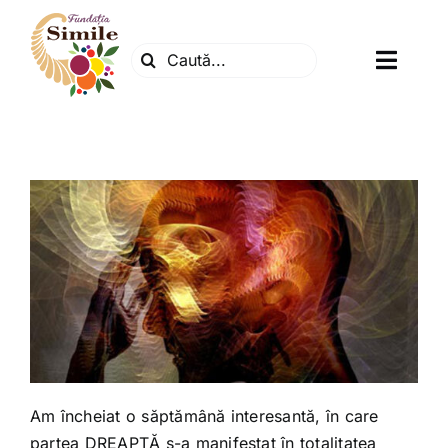
Skip
to
Search
content
Toggl
for:
Navig
Fundatia
Centrul natura
Articole
Dr. Soescu
Evenimente
Am încheiat o săptămână interesantă, în care
partea DREAPTĂ s-a manifestat în totalitatea