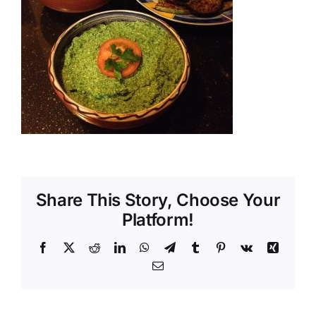
Shop
Tratamente naturale
Iubim fructele
Share This Story, Choose Your
Platform!
Facebook
X
Reddit
LinkedIn
WhatsApp
Telegram
Tumblr
Pinterest
Vk
Xing
Email