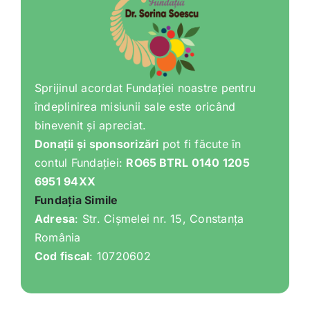
Sprijinul acordat Fundației noastre pentru
îndeplinirea misiunii sale este oricând
binevenit și apreciat.
Donații și sponsorizări
pot fi făcute în
contul Fundației:
RO65 BTRL 0140 1205
6951 94XX
Fundația Simile
Adresa
: Str. Cișmelei nr. 15, Constanța
România
Cod fiscal
: 10720602