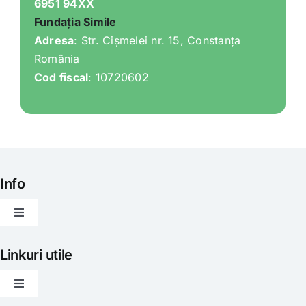
6951 94XX
Fundația Simile
Adresa
: Str. Cișmelei nr. 15, Constanța
România
Cod fiscal
: 10720602
Info
Toggle
Navigation
Articole
Linkuri utile
Toggle
Evenimente
Navigation