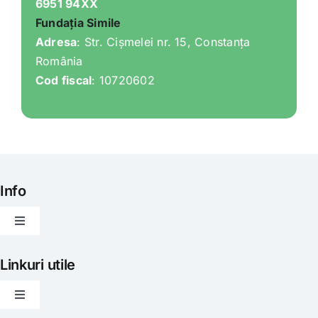
6951 94XX
Fundația Simile
Adresa
: Str. Cișmelei nr. 15, Constanța
România
Cod fiscal
: 10720602
Info
Toggle
Navigation
Articole
Linkuri utile
Toggle
Evenimente
Navigation