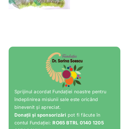
Shop
Tratamente naturale
Iubim fructele
Sprijinul acordat Fundației noastre pentru
îndeplinirea misiunii sale este oricând
binevenit și apreciat.
Donații și sponsorizări
pot fi făcute în
contul Fundației:
RO65 BTRL 0140 1205