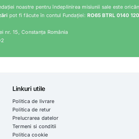
ndației noastre pentru îndeplinirea misiunii sale este oricân
zări
pot fi făcute în contul Fundației:
RO65 BTRL 0140 12
lei nr. 15, Constanța România
02
Linkuri utile
Politica de livrare
Politica de retur
Prelucrarea datelor
Termeni si conditii
Politica cookie