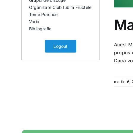
Grupul de discuție
Organizare Club Iubim Fructele
Teme Practice
Ma
Varia
Bibliografie
Acest Ma
Logout
propus u
Dacă vor
martie 6,