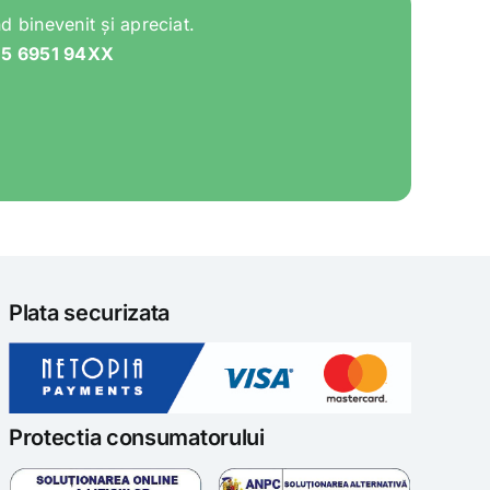
d binevenit și apreciat.
05 6951 94XX
Plata securizata
Protectia consumatorului