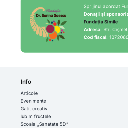
Sprijinul acordat Fu
Donații și sponsori
Fundația Simile
Adresa
: Str. Cișme
Cod fiscal
: 107206
Info
Articole
Evenimente
Gatit creativ
Iubim fructele
Scoala „Sanatate 5D”