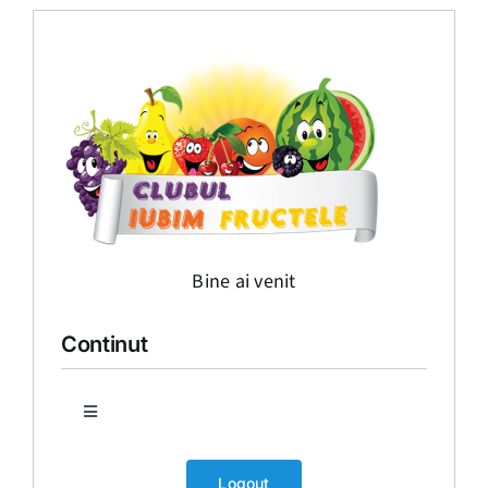
Bine ai venit
Continut
Toggle
Navigation
Prima pagina
Logout