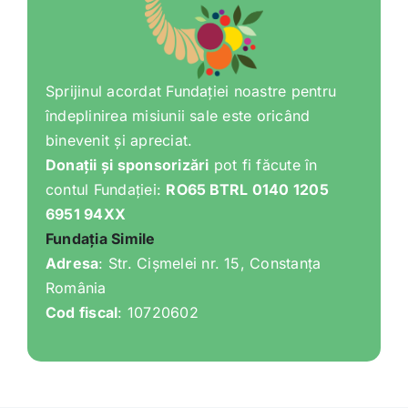
Sprijinul acordat Fundației noastre pentru
îndeplinirea misiunii sale este oricând
binevenit și apreciat.
Donații și sponsorizări
pot fi făcute în
contul Fundației:
RO65 BTRL 0140 1205
6951 94XX
Fundația Simile
Adresa
: Str. Cișmelei nr. 15, Constanța
România
Cod fiscal
: 10720602