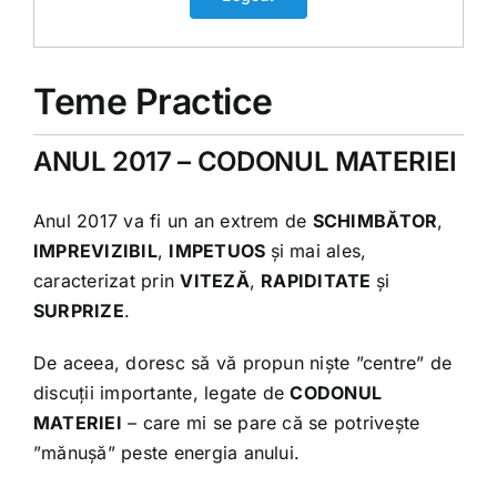
Pentru Corpul Fizic
Teme Practice
Pentru Minte
ANUL 2017 – CODONUL MATERIEI
Pentru Suflet
Anul 2017 va fi un an extrem de
SCHIMBĂTOR
,
IMPREVIZIBIL
,
IMPETUOS
și mai ales,
Manual pentru avansati
caracterizat prin
VITEZĂ
,
RAPIDITATE
și
SURPRIZE
.
Grupul de discuție
De aceea, doresc să vă propun niște ”centre” de
discuții importante, legate de
CODONUL
Organizare Club Iubim Fructele
MATERIEI
– care mi se pare că se potrivește
”mănușă” peste energia anului.
Teme Practice