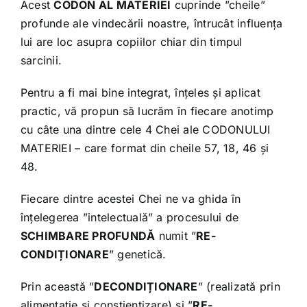
Acest
CODON AL MATERIEI
cuprinde ”cheile”
profunde ale vindecării noastre, întrucât influența
lui are loc asupra copiilor chiar din timpul
Varia
sarcinii.
Bibliografie
Pentru a fi mai bine integrat, înțeles și aplicat
practic, vă propun să lucrăm în fiecare anotimp
cu câte una dintre cele 4 Chei ale CODONULUI
MATERIEI – care format din cheile 57, 18, 46 și
48.
Fiecare dintre acestei Chei ne va ghida în
înțelegerea ”intelectuală” a procesului de
SCHIMBARE PROFUNDĂ
numit ”
RE-
CONDIȚIONARE
” genetică.
Prin această ”
DECONDIȚIONARE
” (realizată prin
alimentație și conștientizare) și ”
RE-