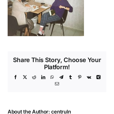
Shop
Tratamente naturale
Iubim fructele
Share This Story, Choose Your
Platform!
Facebook
X
Reddit
LinkedIn
WhatsApp
Telegram
Tumblr
Pinterest
Vk
Xing
Email
About the Author:
centruln