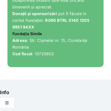
îndeplinirea misiunii sale este oricând
binevenit și apreciat.
Donații și sponsorizări
pot fi făcute în
contul Fundației:
RO65 BTRL 0140 1205
6951 94XX
Fundația Simile
Adresa
: Str. Cișmelei nr. 15, Constanța
România
Cod fiscal
: 10720602
Info
Toggle
Navigation