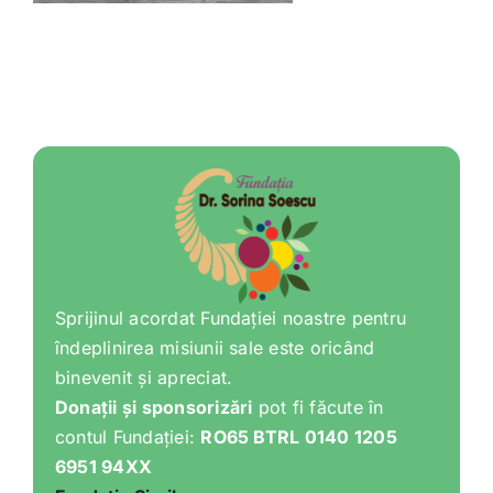
Shop
Tratamente naturale
Iubim fructele
Sprijinul acordat Fundației noastre pentru
îndeplinirea misiunii sale este oricând
binevenit și apreciat.
Donații și sponsorizări
pot fi făcute în
contul Fundației:
RO65 BTRL 0140 1205
6951 94XX