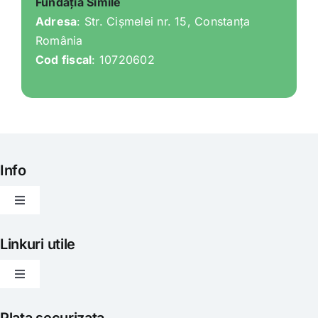
Fundația Simile
Adresa
: Str. Cișmelei nr. 15, Constanța
România
Cod fiscal
: 10720602
Info
Toggle
Navigation
Articole
Linkuri utile
Toggle
Evenimente
Navigation
Politica de livrare