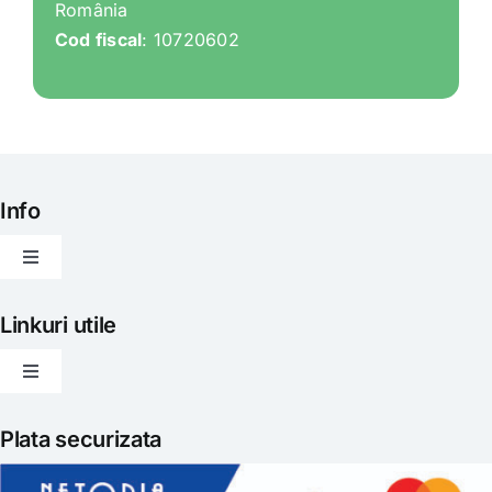
România
Cod fiscal
: 10720602
Info
Toggle
Navigation
Articole
Linkuri utile
Toggle
Evenimente
Navigation
Politica de livrare
Plata securizata
Gatit creativ