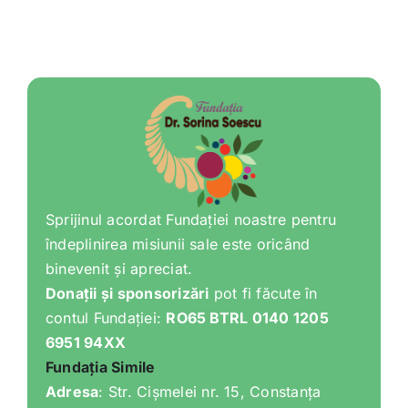
Shop
Tratamente naturale
Iubim fructele
Sprijinul acordat Fundației noastre pentru
îndeplinirea misiunii sale este oricând
binevenit și apreciat.
Donații și sponsorizări
pot fi făcute în
contul Fundației:
RO65 BTRL 0140 1205
6951 94XX
Fundația Simile
Adresa
: Str. Cișmelei nr. 15, Constanța