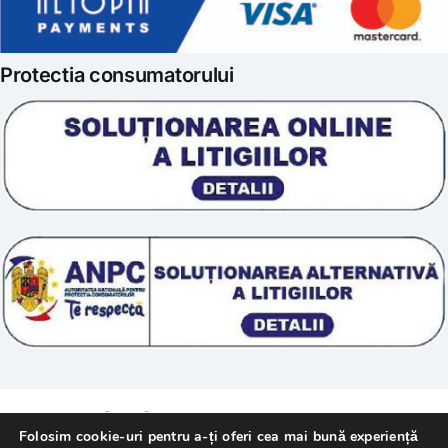
Politica de retur
Iubim fructele
Protectia consumatorului
Prelucrarea datelor
Scoala „Sanatate 5D”
Termeni si conditii
Tratamente naturale
Politica cookie
© 2011 – [year] Fundatia Simile. Toate drepturile
Folosim cookie-uri pentru a-ți oferi cea mai bună experiență
rezervate.