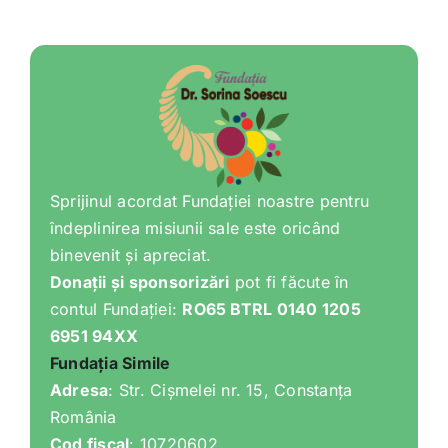
Shop
Tratamente naturale
Iubim fructele
Sprijinul acordat Fundației noastre pentru
îndeplinirea misiunii sale este oricând
binevenit și apreciat.
Donații și sponsorizări
pot fi făcute în
contul Fundației:
RO65 BTRL 0140 1205
6951 94XX
Fundația Simile
Adresa
: Str. Cișmelei nr. 15, Constanța
România
Cod fiscal
: 10720602