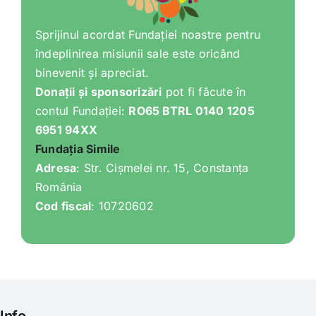
Sprijinul acordat Fundației noastre pentru
îndeplinirea misiunii sale este oricând
binevenit și apreciat.
Donații și sponsorizări
pot fi făcute în
contul Fundației:
RO65 BTRL 0140 1205
6951 94XX
Fundația Simile
Adresa
: Str. Cișmelei nr. 15, Constanța
România
Cod fiscal
: 10720602
Info