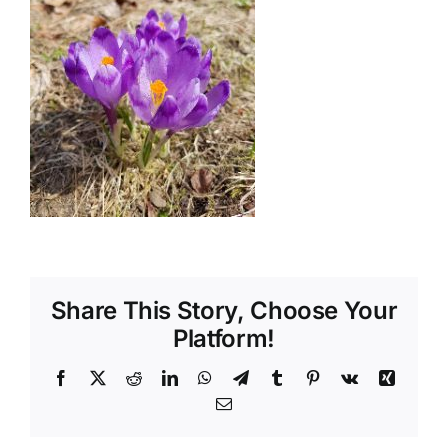
Shop
Tratamente naturale
Iubim fructele
Share This Story, Choose Your
Platform!
Facebook
X
Reddit
LinkedIn
WhatsApp
Telegram
Tumblr
Pinterest
Vk
Xing
Email