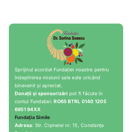
Shop
Tratamente naturale
Iubim fructele
Sprijinul acordat Fundației noastre pentru
îndeplinirea misiunii sale este oricând
binevenit și apreciat.
Donații și sponsorizări
pot fi făcute în
contul Fundației:
RO65 BTRL 0140 1205
6951 94XX
Fundația Simile
Adresa
: Str. Cișmelei nr. 15, Constanța