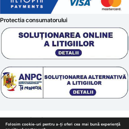
Politica de retur
Iubim fructele
Protectia consumatorului
Prelucrarea datelor
Scoala „Sanatate 5D”
Termeni si conditii
Tratamente naturale
Politica cookie
© 2011 – [year] Fundatia Simile. Toate drepturile
Folosim cookie-uri pentru a-ți oferi cea mai bună experiență
rezervate.