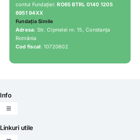
contul Fundației:
RO65 BTRL 0140 1205
6951 94XX
Fundația Simile
Adresa
: Str. Cișmelei nr. 15, Constanța
România
Cod fiscal
: 10720602
Info
Toggle
Navigation
Articole
Linkuri utile