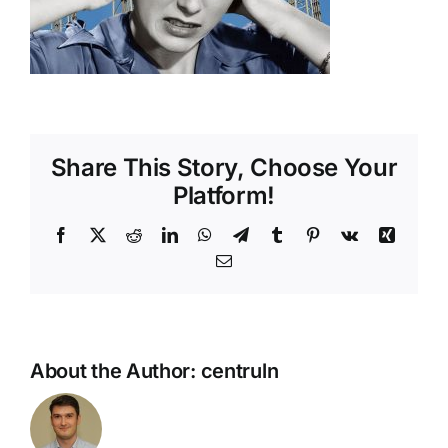
Shop
Tratamente naturale
Iubim fructele
Share This Story, Choose Your
Platform!
Facebook
X
Reddit
LinkedIn
WhatsApp
Telegram
Tumblr
Pinterest
Vk
Xing
Email
About the Author:
centruln