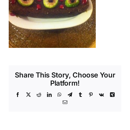
Shop
Tratamente naturale
Iubim fructele
Share This Story, Choose Your
Platform!
Facebook
X
Reddit
LinkedIn
WhatsApp
Telegram
Tumblr
Pinterest
Vk
Xing
Email