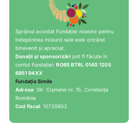
Sprijinul acordat Fundației noastre pentru
îndeplinirea misiunii sale este oricând
binevenit și apreciat.
Donații și sponsorizări
pot fi făcute în
contul Fundației:
RO65 BTRL 0140 1205
6951 94XX
Fundația Simile
Adresa
: Str. Cișmelei nr. 15, Constanța
România
Cod fiscal
: 10720602