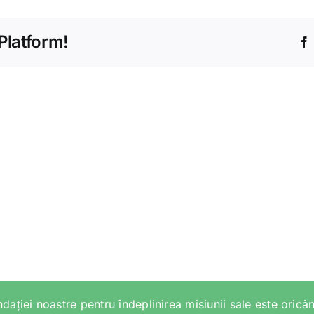
Platform!
ndației noastre pentru îndeplinirea misiunii sale este oricân