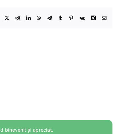
Facebook
X
Reddit
LinkedIn
WhatsApp
Telegram
Tumblr
Pinterest
Vk
Xing
Email
d binevenit și apreciat.