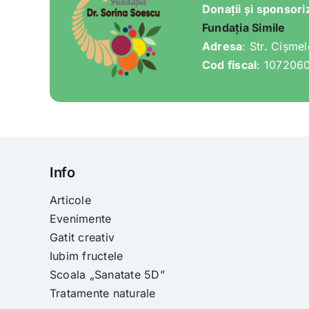
Donații și sponsori
Fundația Simile
Adresa
: Str. Cișme
Cod fiscal
: 107206
Info
Articole
Evenimente
Gatit creativ
Iubim fructele
Scoala „Sanatate 5D”
Tratamente naturale