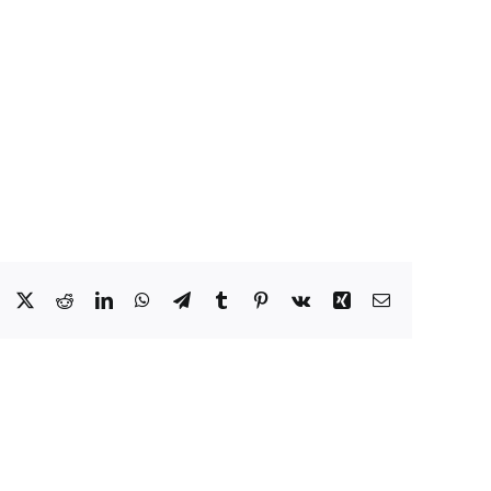
Facebook
X
Reddit
LinkedIn
WhatsApp
Telegram
Tumblr
Pinterest
Vk
Xing
Email